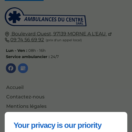
Boulevard Ouest,
97139
MORNE A L'EAU
09 74 56 69 92
Lun - Ven :
08h - 16h
Service ambulancier :
24/7
Accueil
Contactez-nous
Mentions légales
Plan du site
Your privacy is our priority