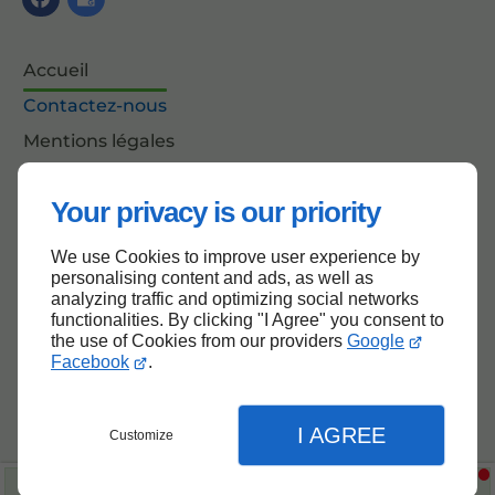
Accueil
Contactez-nous
Mentions légales
Plan du site
Your privacy is our priority
We use Cookies to improve user experience by
Haut de page
personalising content and ads, as well as
analyzing traffic and optimizing social networks
functionalities. By clicking "I Agree" you consent to
the use of Cookies from our providers
Google
Facebook
.
I AGREE
Customize