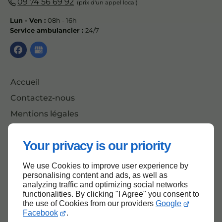
09 74 56 69 92
Lun - Ven :
08h - 16h
Service ambulancier :
24/7
Accueil
Contactez-nous
Mentions légales
Plan du site
Your privacy is our priority
We use Cookies to improve user experience by
Haut de page
personalising content and ads, as well as
analyzing traffic and optimizing social networks
functionalities. By clicking "I Agree" you consent to
the use of Cookies from our providers
Google
Facebook
.