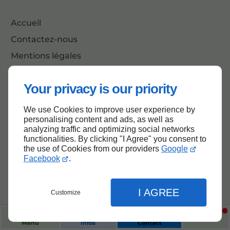
Accueil
Contactez-nous
Mentions légales
Plan du site
Your privacy is our priority
We use Cookies to improve user experience by
Haut de page
personalising content and ads, as well as
analyzing traffic and optimizing social networks
functionalities. By clicking "I Agree" you consent to
the use of Cookies from our providers
Google
Facebook
.
I AGREE
Customize
Menu
Infos
Contact